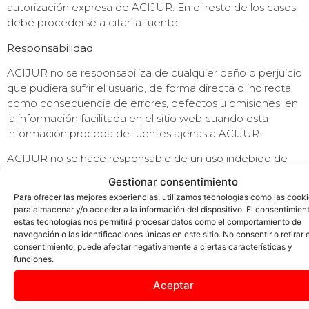
autorización expresa de ACIJUR. En el resto de los casos,
debe procederse a citar la fuente.
Responsabilidad
ACIJUR no se responsabiliza de cualquier daño o perjuicio
que pudiera sufrir el usuario, de forma directa o indirecta,
como consecuencia de errores, defectos u omisiones, en
la información facilitada en el sitio web cuando esta
información proceda de fuentes ajenas a ACIJUR.
ACIJUR no se hace responsable de un uso indebido de
este sitio web, así como de los daños y perjuicios que
Gestionar consentimiento
pudieran originarse, tanto de forma directa como
Para ofrecer las mejores experiencias, utilizamos tecnologías como las cook
indirecta, de la falta de lectura e inobservancia del
para almacenar y/o acceder a la información del dispositivo. El consentimien
presente aviso legal.
estas tecnologías nos permitirá procesar datos como el comportamiento de
navegación o las identificaciones únicas en este sitio. No consentir o retirar e
ACIJUR se reserva el derecho de modificar sin previo
consentimiento, puede afectar negativamente a ciertas características y
aviso, la estructura y diseño del sitio web, así como
funciones.
modificar o eliminar, los servicios, contenidos y
Aceptar
condiciones de acceso y/o uso del sitio web.